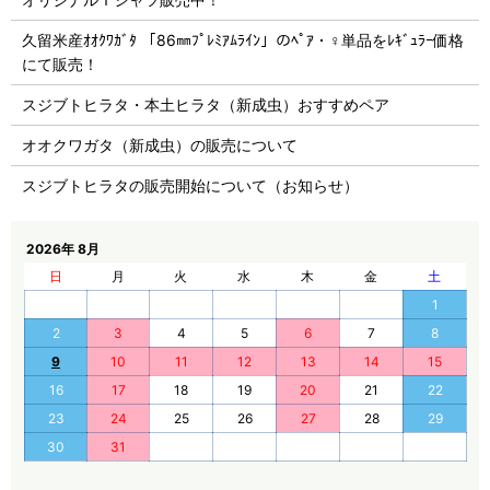
久留米産ｵｵｸﾜｶﾞﾀ 「86㎜ﾌﾟﾚﾐｱﾑﾗｲﾝ」のﾍﾟｱ・♀単品をﾚｷﾞｭﾗｰ価格
にて販売！
スジブトヒラタ・本土ヒラタ（新成虫）おすすめペア
オオクワガタ（新成虫）の販売について
スジブトヒラタの販売開始について（お知らせ）
2026年 8月
日
月
火
水
木
金
土
1
2
3
4
5
6
7
8
9
10
11
12
13
14
15
16
17
18
19
20
21
22
23
24
25
26
27
28
29
30
31