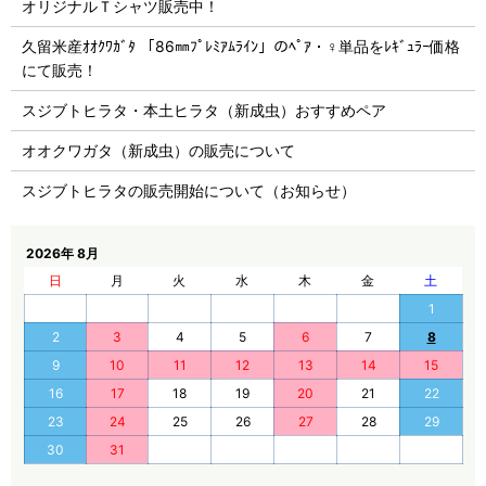
オリジナルＴシャツ販売中！
久留米産ｵｵｸﾜｶﾞﾀ 「86㎜ﾌﾟﾚﾐｱﾑﾗｲﾝ」のﾍﾟｱ・♀単品をﾚｷﾞｭﾗｰ価格
にて販売！
スジブトヒラタ・本土ヒラタ（新成虫）おすすめペア
オオクワガタ（新成虫）の販売について
スジブトヒラタの販売開始について（お知らせ）
2026年 8月
日
月
火
水
木
金
土
1
2
3
4
5
6
7
8
9
10
11
12
13
14
15
16
17
18
19
20
21
22
23
24
25
26
27
28
29
30
31