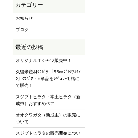
お知らせ
ブログ
オリジナルＴシャツ販売中！
久留米産ｵｵｸﾜｶﾞﾀ 「86㎜ﾌﾟﾚﾐｱﾑﾗｲ
ﾝ」のﾍﾟｱ・♀単品をﾚｷﾞｭﾗｰ価格に
て販売！
スジブトヒラタ・本土ヒラタ（新
成虫）おすすめペア
オオクワガタ（新成虫）の販売に
ついて
スジブトヒラタの販売開始につい