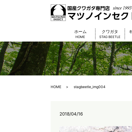
ホーム
クワガタ
HOME
STAG BEETLE
HOME
stagbeetle_img004
2018/04/16