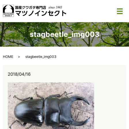
メ
stagbeetle_img003
HOME
stagbeetle_img003
2018/04/16