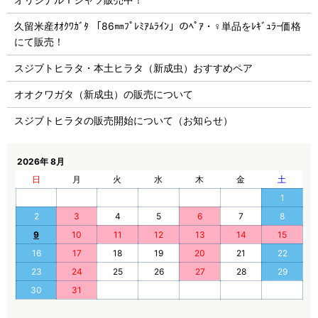
久留米産ｵｵｸﾜｶﾞﾀ 「86㎜ﾌﾟﾚﾐｱﾑﾗｲﾝ」のﾍﾟｱ・♀単品をﾚｷﾞｭﾗｰ価格
にて販売！
スジブトヒラタ・本土ヒラタ（新成虫）おすすめペア
オオクワガタ（新成虫）の販売について
スジブトヒラタの販売開始について（お知らせ）
2026年 8月
日
月
火
水
木
金
土
1
2
3
4
5
6
7
8
9
10
11
12
13
14
15
16
17
18
19
20
21
22
23
24
25
26
27
28
29
30
31