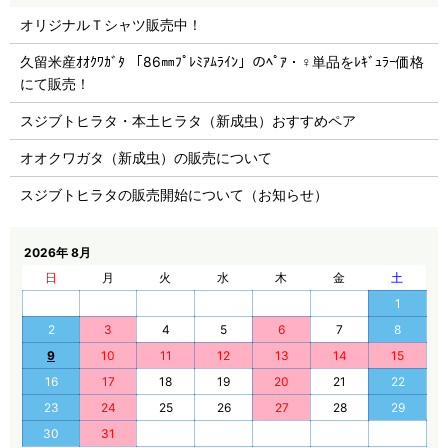
オリジナルＴシャツ販売中！
久留米産ｵｵｸﾜｶﾞﾀ 「86㎜ﾌﾟﾚﾐｱﾑﾗｲﾝ」のﾍﾟｱ・♀単品をﾚｷﾞｭﾗｰ価格
にて販売！
スジブトヒラタ・本土ヒラタ（新成虫）おすすめペア
オオクワガタ（新成虫）の販売について
スジブトヒラタの販売開始について（お知らせ）
2026年 8月
日
月
火
水
木
金
土
1
2
3
4
5
6
7
8
9
10
11
12
13
14
15
16
17
18
19
20
21
22
23
24
25
26
27
28
29
30
31