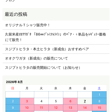
オリジナルＴシャツ販売中！
久留米産ｵｵｸﾜｶﾞﾀ 「86㎜ﾌﾟﾚﾐｱﾑﾗｲﾝ」のﾍﾟｱ・♀単品をﾚｷﾞｭﾗｰ価格
にて販売！
スジブトヒラタ・本土ヒラタ（新成虫）おすすめペア
オオクワガタ（新成虫）の販売について
スジブトヒラタの販売開始について（お知らせ）
2026年 8月
日
月
火
水
木
金
土
1
2
3
4
5
6
7
8
9
10
11
12
13
14
15