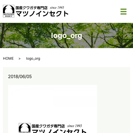
メ
logo_org
HOME
logo_org
2018/06/05