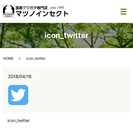
メ
icon_twitter
HOME
icon_twitter
2018/04/16
icon_twitter