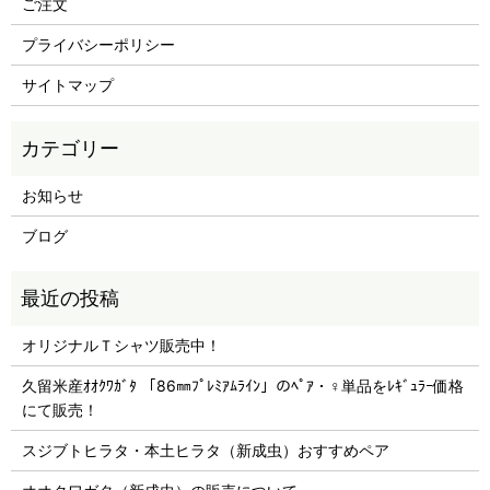
ご注文
プライバシーポリシー
サイトマップ
お知らせ
ブログ
オリジナルＴシャツ販売中！
久留米産ｵｵｸﾜｶﾞﾀ 「86㎜ﾌﾟﾚﾐｱﾑﾗｲﾝ」のﾍﾟｱ・♀単品をﾚｷﾞｭﾗｰ価格
にて販売！
スジブトヒラタ・本土ヒラタ（新成虫）おすすめペア