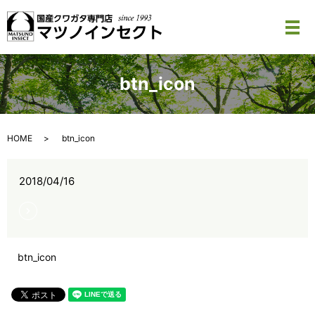
メ
btn_icon
HOME
btn_icon
2018/04/16
btn_icon