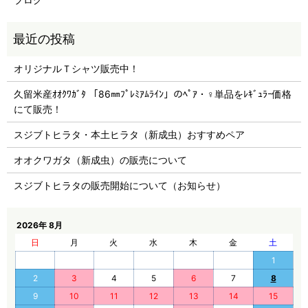
オリジナルＴシャツ販売中！
久留米産ｵｵｸﾜｶﾞﾀ 「86㎜ﾌﾟﾚﾐｱﾑﾗｲﾝ」のﾍﾟｱ・♀単品をﾚｷﾞｭﾗｰ価格
にて販売！
スジブトヒラタ・本土ヒラタ（新成虫）おすすめペア
オオクワガタ（新成虫）の販売について
スジブトヒラタの販売開始について（お知らせ）
2026年 8月
日
月
火
水
木
金
土
1
2
3
4
5
6
7
8
9
10
11
12
13
14
15