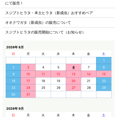
にて販売！
スジブトヒラタ・本土ヒラタ（新成虫）おすすめペア
オオクワガタ（新成虫）の販売について
スジブトヒラタの販売開始について（お知らせ）
2026年 8月
日
月
火
水
木
金
土
1
2
3
4
5
6
7
8
9
10
11
12
13
14
15
16
17
18
19
20
21
22
23
24
25
26
27
28
29
30
31
2026年 9月
日
月
火
水
木
金
土