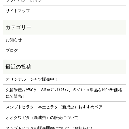
サイトマップ
お知らせ
ブログ
オリジナルＴシャツ販売中！
久留米産ｵｵｸﾜｶﾞﾀ 「86㎜ﾌﾟﾚﾐｱﾑﾗｲﾝ」のﾍﾟｱ・♀単品をﾚｷﾞｭﾗｰ価格
にて販売！
スジブトヒラタ・本土ヒラタ（新成虫）おすすめペア
オオクワガタ（新成虫）の販売について
スジブトヒラタの販売開始について（お知らせ）