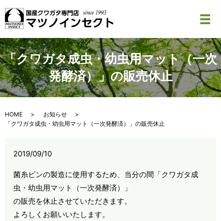
メ
「クワガタ成虫・幼虫用マット（一次
発酵済）」の販売休止
HOME
お知らせ
「クワガタ成虫・幼虫用マット（一次発酵済）」の販売休止
2019/09/10
菌糸ビンの製造に使用するため、当分の間「クワガタ成
虫・幼虫用マット（一次発酵済）」
の販売を休止させていただきます。
よろしくお願いいたします。