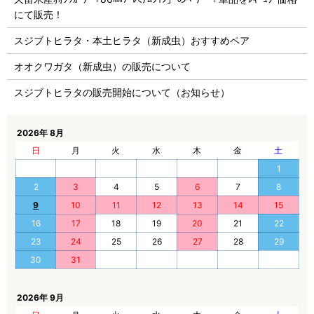
にて販売！
スジブトヒラタ・本土ヒラタ（新成虫）おすすめペア
オオクワガタ（新成虫）の販売について
スジブトヒラタの販売開始について（お知らせ）
2026年 8月
日
月
火
水
木
金
土
1
2
3
4
5
6
7
8
9
10
11
12
13
14
15
16
17
18
19
20
21
22
23
24
25
26
27
28
29
30
31
2026年 9月