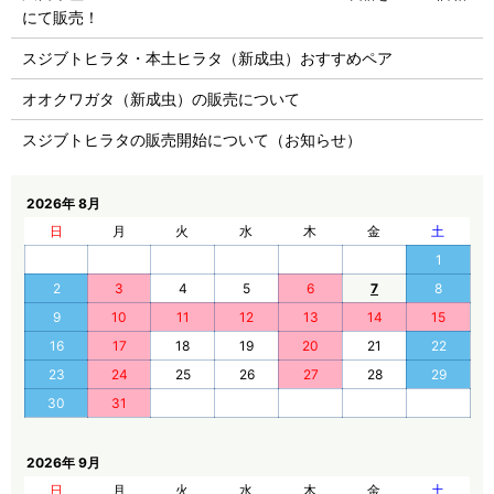
にて販売！
スジブトヒラタ・本土ヒラタ（新成虫）おすすめペア
オオクワガタ（新成虫）の販売について
スジブトヒラタの販売開始について（お知らせ）
2026年 8月
日
月
火
水
木
金
土
1
2
3
4
5
6
7
8
9
10
11
12
13
14
15
16
17
18
19
20
21
22
23
24
25
26
27
28
29
30
31
2026年 9月
日
月
火
水
木
金
土