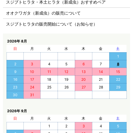
スジブトヒラタ・本土ヒラタ（新成虫）おすすめペア
オオクワガタ（新成虫）の販売について
スジブトヒラタの販売開始について（お知らせ）
2026年 8月
日
月
火
水
木
金
土
1
2
3
4
5
6
7
8
9
10
11
12
13
14
15
16
17
18
19
20
21
22
23
24
25
26
27
28
29
30
31
2026年 9月
日
月
火
水
木
金
土
1
2
3
4
5