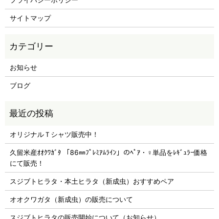
サイトマップ
お知らせ
ブログ
オリジナルＴシャツ販売中！
久留米産ｵｵｸﾜｶﾞﾀ 「86㎜ﾌﾟﾚﾐｱﾑﾗｲﾝ」のﾍﾟｱ・♀単品をﾚｷﾞｭﾗｰ価格
にて販売！
スジブトヒラタ・本土ヒラタ（新成虫）おすすめペア
オオクワガタ（新成虫）の販売について
スジブトヒラタの販売開始について（お知らせ）