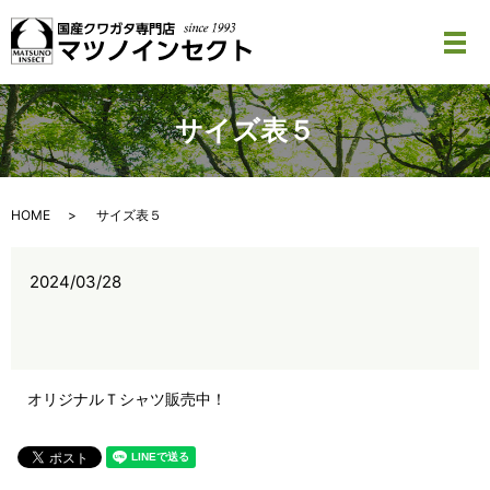
メ
サイズ表５
HOME
サイズ表５
2024/03/28
オリジナルＴシャツ販売中！