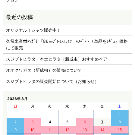
オリジナルＴシャツ販売中！
久留米産ｵｵｸﾜｶﾞﾀ 「86㎜ﾌﾟﾚﾐｱﾑﾗｲﾝ」のﾍﾟｱ・♀単品をﾚｷﾞｭﾗｰ価格
にて販売！
スジブトヒラタ・本土ヒラタ（新成虫）おすすめペア
オオクワガタ（新成虫）の販売について
スジブトヒラタの販売開始について（お知らせ）
2026年 8月
日
月
火
水
木
金
土
1
2
3
4
5
6
7
8
9
10
11
12
13
14
15