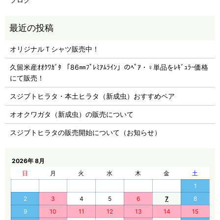
オリジナルＴシャツ販売中！
久留米産ｵｵｸﾜｶﾞﾀ 「86㎜ﾌﾟﾚﾐｱﾑﾗｲﾝ」のﾍﾟｱ・♀単品をﾚｷﾞｭﾗｰ価格
にて販売！
スジブトヒラタ・本土ヒラタ（新成虫）おすすめペア
オオクワガタ（新成虫）の販売について
スジブトヒラタの販売開始について（お知らせ）
2026年 8月
日
月
火
水
木
金
土
1
2
3
4
5
6
7
8
9
10
11
12
13
14
15