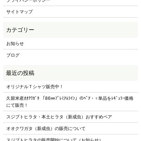
サイトマップ
お知らせ
ブログ
オリジナルＴシャツ販売中！
久留米産ｵｵｸﾜｶﾞﾀ 「86㎜ﾌﾟﾚﾐｱﾑﾗｲﾝ」のﾍﾟｱ・♀単品をﾚｷﾞｭﾗｰ価格
にて販売！
スジブトヒラタ・本土ヒラタ（新成虫）おすすめペア
オオクワガタ（新成虫）の販売について
スジブトヒラタの販売開始について（お知らせ）