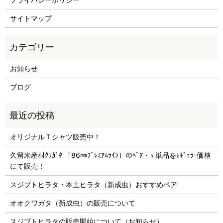
サイトマップ
お知らせ
ブログ
オリジナルＴシャツ販売中！
久留米産ｵｵｸﾜｶﾞﾀ 「86㎜ﾌﾟﾚﾐｱﾑﾗｲﾝ」のﾍﾟｱ・♀単品をﾚｷﾞｭﾗｰ価格
にて販売！
スジブトヒラタ・本土ヒラタ（新成虫）おすすめペア
オオクワガタ（新成虫）の販売について
スジブトヒラタの販売開始について（お知らせ）