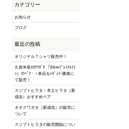
お知らせ
ブログ
オリジナルＴシャツ販売中！
久留米産ｵｵｸﾜｶﾞﾀ 「86㎜ﾌﾟﾚﾐｱﾑﾗｲ
ﾝ」のﾍﾟｱ・♀単品をﾚｷﾞｭﾗｰ価格に
て販売！
スジブトヒラタ・本土ヒラタ（新
成虫）おすすめペア
オオクワガタ（新成虫）の販売に
ついて
スジブトヒラタの販売開始につい