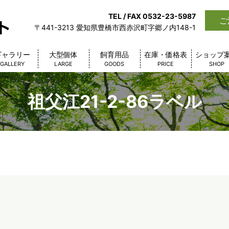
TEL / FAX 0532-23-5987
ご
〒441-3213 愛知県豊橋市西赤沢町字郷ノ内148-1
ギャラリー
大型個体
飼育用品
在庫・価格表
ショップ
GALLERY
LARGE
GOODS
PRICE
SHOP
祖父江21-2-86ラベル