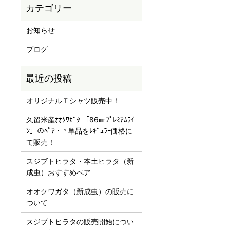
お知らせ
ブログ
オリジナルＴシャツ販売中！
久留米産ｵｵｸﾜｶﾞﾀ 「86㎜ﾌﾟﾚﾐｱﾑﾗｲ
ﾝ」のﾍﾟｱ・♀単品をﾚｷﾞｭﾗｰ価格に
て販売！
スジブトヒラタ・本土ヒラタ（新
成虫）おすすめペア
オオクワガタ（新成虫）の販売に
ついて
スジブトヒラタの販売開始につい