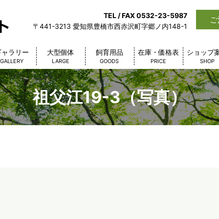
TEL / FAX 0532-23-5987
ご
〒441-3213 愛知県豊橋市西赤沢町字郷ノ内148-1
ギャラリー
大型個体
飼育用品
在庫・価格表
ショップ
GALLERY
LARGE
GOODS
PRICE
SHOP
祖父江19-3（写真）