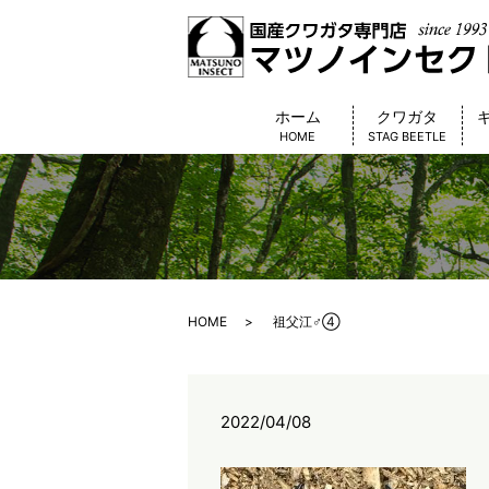
ホーム
クワガタ
HOME
STAG BEETLE
HOME
祖父江♂④
2022/04/08