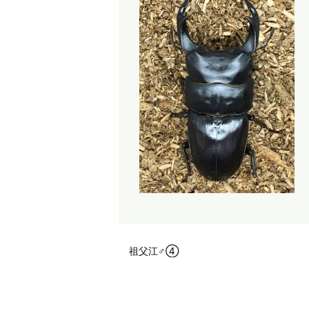
祖父江♂④