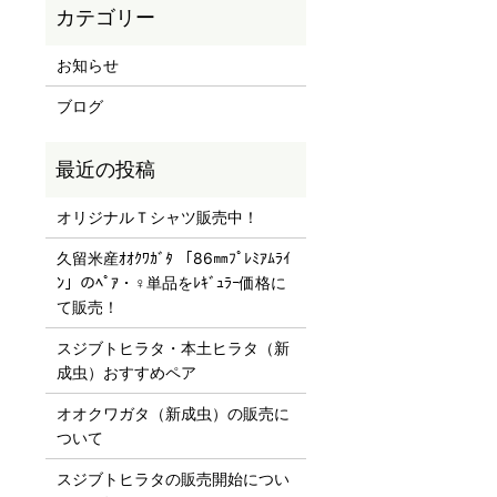
お知らせ
ブログ
オリジナルＴシャツ販売中！
久留米産ｵｵｸﾜｶﾞﾀ 「86㎜ﾌﾟﾚﾐｱﾑﾗｲ
ﾝ」のﾍﾟｱ・♀単品をﾚｷﾞｭﾗｰ価格に
て販売！
スジブトヒラタ・本土ヒラタ（新
成虫）おすすめペア
オオクワガタ（新成虫）の販売に
ついて
スジブトヒラタの販売開始につい