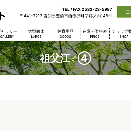
TEL / FAX 0532-23-5987
ご
〒441-3213 愛知県豊橋市西赤沢町字郷ノ内148-1
ギャラリー
大型個体
飼育用品
在庫・価格表
ショップ
GALLERY
LARGE
GOODS
PRICE
SHOP
祖父江♂④