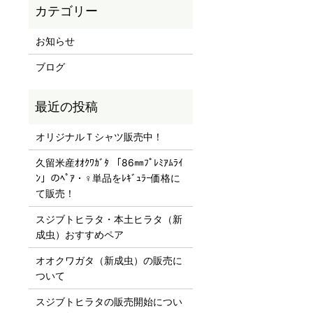
お知らせ
ブログ
オリジナルＴシャツ販売中！
久留米産ｵｵｸﾜｶﾞﾀ 「86㎜ﾌﾟﾚﾐｱﾑﾗｲ
ﾝ」のﾍﾟｱ・♀単品をﾚｷﾞｭﾗｰ価格に
て販売！
スジブトヒラタ・本土ヒラタ（新
成虫）おすすめペア
オオクワガタ（新成虫）の販売に
ついて
スジブトヒラタの販売開始につい