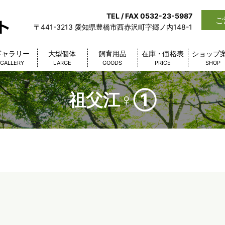
TEL / FAX 0532-23-5987
ご
〒441-3213 愛知県豊橋市西赤沢町字郷ノ内148-1
ギャラリー
大型個体
飼育用品
在庫・価格表
ショップ
GALLERY
LARGE
GOODS
PRICE
SHOP
祖父江♀①