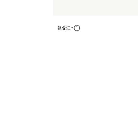
祖父江♀①