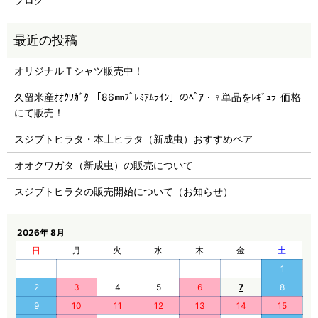
オリジナルＴシャツ販売中！
久留米産ｵｵｸﾜｶﾞﾀ 「86㎜ﾌﾟﾚﾐｱﾑﾗｲﾝ」のﾍﾟｱ・♀単品をﾚｷﾞｭﾗｰ価格
にて販売！
スジブトヒラタ・本土ヒラタ（新成虫）おすすめペア
オオクワガタ（新成虫）の販売について
スジブトヒラタの販売開始について（お知らせ）
2026年 8月
日
月
火
水
木
金
土
1
2
3
4
5
6
7
8
9
10
11
12
13
14
15