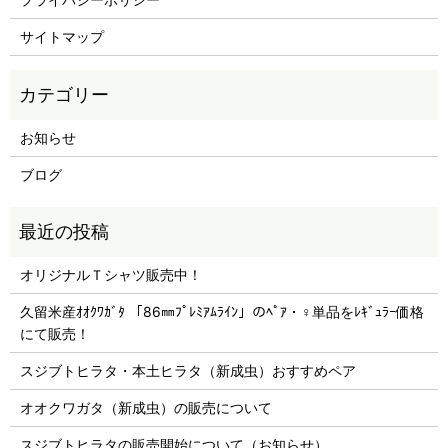
サイトマップ
お知らせ
ブログ
オリジナルＴシャツ販売中！
久留米産ｵｵｸﾜｶﾞﾀ 「86㎜ﾌﾟﾚﾐｱﾑﾗｲﾝ」のﾍﾟｱ・♀単品をﾚｷﾞｭﾗｰ価格
にて販売！
スジブトヒラタ・本土ヒラタ（新成虫）おすすめペア
オオクワガタ（新成虫）の販売について
スジブトヒラタの販売開始について（お知らせ）