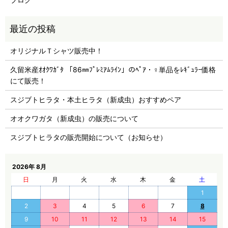
オリジナルＴシャツ販売中！
久留米産ｵｵｸﾜｶﾞﾀ 「86㎜ﾌﾟﾚﾐｱﾑﾗｲﾝ」のﾍﾟｱ・♀単品をﾚｷﾞｭﾗｰ価格
にて販売！
スジブトヒラタ・本土ヒラタ（新成虫）おすすめペア
オオクワガタ（新成虫）の販売について
スジブトヒラタの販売開始について（お知らせ）
2026年 8月
日
月
火
水
木
金
土
1
2
3
4
5
6
7
8
9
10
11
12
13
14
15