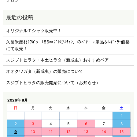
オリジナルＴシャツ販売中！
久留米産ｵｵｸﾜｶﾞﾀ 「86㎜ﾌﾟﾚﾐｱﾑﾗｲﾝ」のﾍﾟｱ・♀単品をﾚｷﾞｭﾗｰ価格
にて販売！
スジブトヒラタ・本土ヒラタ（新成虫）おすすめペア
オオクワガタ（新成虫）の販売について
スジブトヒラタの販売開始について（お知らせ）
2026年 8月
日
月
火
水
木
金
土
1
2
3
4
5
6
7
8
9
10
11
12
13
14
15