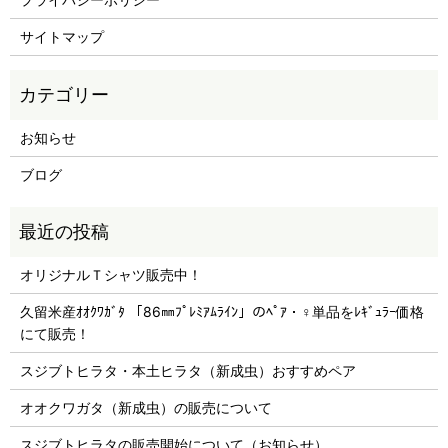
サイトマップ
お知らせ
ブログ
オリジナルＴシャツ販売中！
久留米産ｵｵｸﾜｶﾞﾀ 「86㎜ﾌﾟﾚﾐｱﾑﾗｲﾝ」のﾍﾟｱ・♀単品をﾚｷﾞｭﾗｰ価格
にて販売！
スジブトヒラタ・本土ヒラタ（新成虫）おすすめペア
オオクワガタ（新成虫）の販売について
スジブトヒラタの販売開始について（お知らせ）