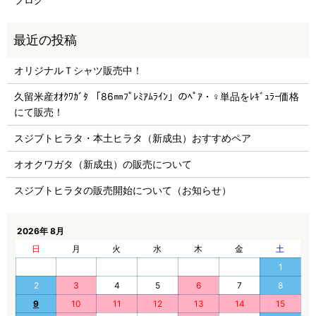
オリジナルＴシャツ販売中！
久留米産ｵｵｸﾜｶﾞﾀ 「86㎜ﾌﾟﾚﾐｱﾑﾗｲﾝ」のﾍﾟｱ・♀単品をﾚｷﾞｭﾗｰ価格
にて販売！
スジブトヒラタ・本土ヒラタ（新成虫）おすすめペア
オオクワガタ（新成虫）の販売について
スジブトヒラタの販売開始について（お知らせ）
2026年 8月
日
月
火
水
木
金
土
1
2
3
4
5
6
7
8
9
10
11
12
13
14
15