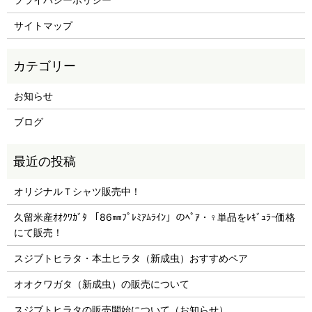
サイトマップ
お知らせ
ブログ
オリジナルＴシャツ販売中！
久留米産ｵｵｸﾜｶﾞﾀ 「86㎜ﾌﾟﾚﾐｱﾑﾗｲﾝ」のﾍﾟｱ・♀単品をﾚｷﾞｭﾗｰ価格
にて販売！
スジブトヒラタ・本土ヒラタ（新成虫）おすすめペア
オオクワガタ（新成虫）の販売について
スジブトヒラタの販売開始について（お知らせ）