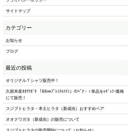
サイトマップ
お知らせ
ブログ
オリジナルＴシャツ販売中！
久留米産ｵｵｸﾜｶﾞﾀ 「86㎜ﾌﾟﾚﾐｱﾑﾗｲﾝ」のﾍﾟｱ・♀単品をﾚｷﾞｭﾗｰ価格
にて販売！
スジブトヒラタ・本土ヒラタ（新成虫）おすすめペア
オオクワガタ（新成虫）の販売について
スジブトヒラタの販売開始について（お知らせ）