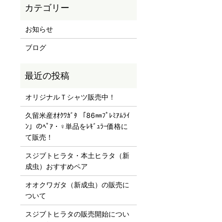
お知らせ
ブログ
オリジナルＴシャツ販売中！
久留米産ｵｵｸﾜｶﾞﾀ 「86㎜ﾌﾟﾚﾐｱﾑﾗｲ
ﾝ」のﾍﾟｱ・♀単品をﾚｷﾞｭﾗｰ価格に
て販売！
スジブトヒラタ・本土ヒラタ（新
成虫）おすすめペア
オオクワガタ（新成虫）の販売に
ついて
スジブトヒラタの販売開始につい