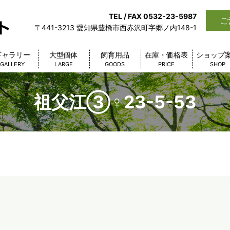
TEL / FAX 0532-23-5987
ご
〒441-3213 愛知県豊橋市西赤沢町字郷ノ内148-1
ギャラリー
大型個体
飼育用品
在庫・価格表
ショップ
GALLERY
LARGE
GOODS
PRICE
SHOP
祖父江③♀23-5-53