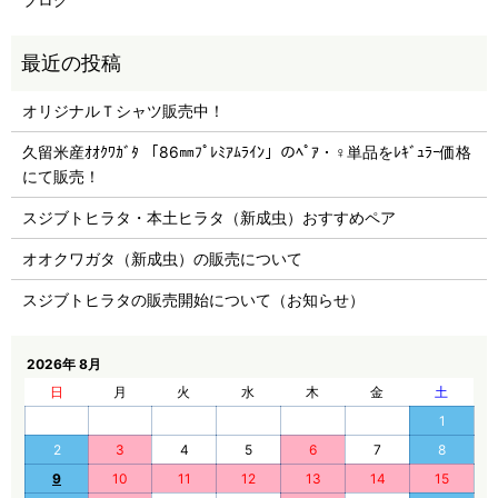
オリジナルＴシャツ販売中！
久留米産ｵｵｸﾜｶﾞﾀ 「86㎜ﾌﾟﾚﾐｱﾑﾗｲﾝ」のﾍﾟｱ・♀単品をﾚｷﾞｭﾗｰ価格
にて販売！
スジブトヒラタ・本土ヒラタ（新成虫）おすすめペア
オオクワガタ（新成虫）の販売について
スジブトヒラタの販売開始について（お知らせ）
2026年 8月
日
月
火
水
木
金
土
1
2
3
4
5
6
7
8
9
10
11
12
13
14
15