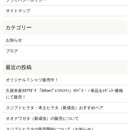
サイトマップ
お知らせ
ブログ
オリジナルＴシャツ販売中！
久留米産ｵｵｸﾜｶﾞﾀ 「86㎜ﾌﾟﾚﾐｱﾑﾗｲﾝ」のﾍﾟｱ・♀単品をﾚｷﾞｭﾗｰ価格
にて販売！
スジブトヒラタ・本土ヒラタ（新成虫）おすすめペア
オオクワガタ（新成虫）の販売について
スジブトヒラタの販売開始について（お知らせ）