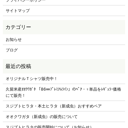
サイトマップ
お知らせ
ブログ
オリジナルＴシャツ販売中！
久留米産ｵｵｸﾜｶﾞﾀ 「86㎜ﾌﾟﾚﾐｱﾑﾗｲﾝ」のﾍﾟｱ・♀単品をﾚｷﾞｭﾗｰ価格
にて販売！
スジブトヒラタ・本土ヒラタ（新成虫）おすすめペア
オオクワガタ（新成虫）の販売について
スジブトヒラタの販売開始について（お知らせ）