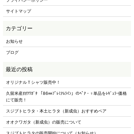
サイトマップ
お知らせ
ブログ
オリジナルＴシャツ販売中！
久留米産ｵｵｸﾜｶﾞﾀ 「86㎜ﾌﾟﾚﾐｱﾑﾗｲﾝ」のﾍﾟｱ・♀単品をﾚｷﾞｭﾗｰ価格
にて販売！
スジブトヒラタ・本土ヒラタ（新成虫）おすすめペア
オオクワガタ（新成虫）の販売について
スジブトヒラタの販売開始について（お知らせ）