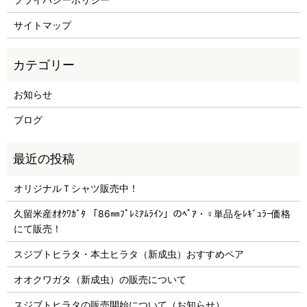
サイトマップ
お知らせ
ブログ
オリジナルＴシャツ販売中！
久留米産ｵｵｸﾜｶﾞﾀ 「86㎜ﾌﾟﾚﾐｱﾑﾗｲﾝ」のﾍﾟｱ・♀単品をﾚｷﾞｭﾗｰ価格
にて販売！
スジブトヒラタ・本土ヒラタ（新成虫）おすすめペア
オオクワガタ（新成虫）の販売について
スジブトヒラタの販売開始について（お知らせ）