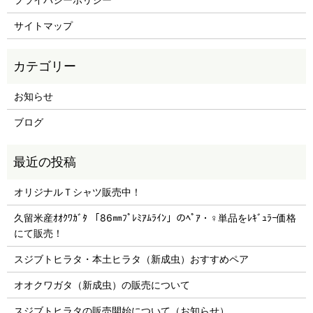
サイトマップ
お知らせ
ブログ
オリジナルＴシャツ販売中！
久留米産ｵｵｸﾜｶﾞﾀ 「86㎜ﾌﾟﾚﾐｱﾑﾗｲﾝ」のﾍﾟｱ・♀単品をﾚｷﾞｭﾗｰ価格
にて販売！
スジブトヒラタ・本土ヒラタ（新成虫）おすすめペア
オオクワガタ（新成虫）の販売について
スジブトヒラタの販売開始について（お知らせ）