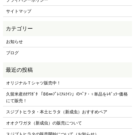
サイトマップ
お知らせ
ブログ
オリジナルＴシャツ販売中！
久留米産ｵｵｸﾜｶﾞﾀ 「86㎜ﾌﾟﾚﾐｱﾑﾗｲﾝ」のﾍﾟｱ・♀単品をﾚｷﾞｭﾗｰ価格
にて販売！
スジブトヒラタ・本土ヒラタ（新成虫）おすすめペア
オオクワガタ（新成虫）の販売について
スジブトヒラタの販売開始について（お知らせ）