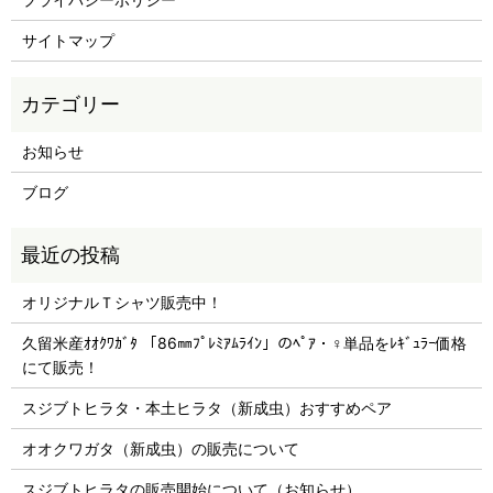
サイトマップ
お知らせ
ブログ
オリジナルＴシャツ販売中！
久留米産ｵｵｸﾜｶﾞﾀ 「86㎜ﾌﾟﾚﾐｱﾑﾗｲﾝ」のﾍﾟｱ・♀単品をﾚｷﾞｭﾗｰ価格
にて販売！
スジブトヒラタ・本土ヒラタ（新成虫）おすすめペア
オオクワガタ（新成虫）の販売について
スジブトヒラタの販売開始について（お知らせ）