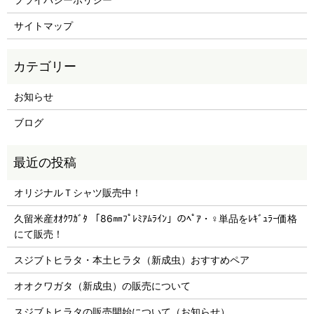
サイトマップ
お知らせ
ブログ
オリジナルＴシャツ販売中！
久留米産ｵｵｸﾜｶﾞﾀ 「86㎜ﾌﾟﾚﾐｱﾑﾗｲﾝ」のﾍﾟｱ・♀単品をﾚｷﾞｭﾗｰ価格
にて販売！
スジブトヒラタ・本土ヒラタ（新成虫）おすすめペア
オオクワガタ（新成虫）の販売について
スジブトヒラタの販売開始について（お知らせ）