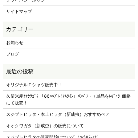
サイトマップ
お知らせ
ブログ
オリジナルＴシャツ販売中！
久留米産ｵｵｸﾜｶﾞﾀ 「86㎜ﾌﾟﾚﾐｱﾑﾗｲﾝ」のﾍﾟｱ・♀単品をﾚｷﾞｭﾗｰ価格
にて販売！
スジブトヒラタ・本土ヒラタ（新成虫）おすすめペア
オオクワガタ（新成虫）の販売について
スジブトヒラタの販売開始について（お知らせ）