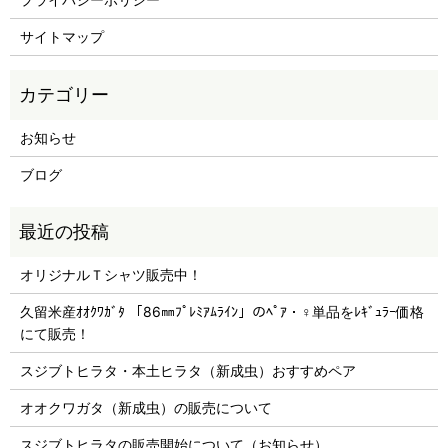
サイトマップ
お知らせ
ブログ
オリジナルＴシャツ販売中！
久留米産ｵｵｸﾜｶﾞﾀ 「86㎜ﾌﾟﾚﾐｱﾑﾗｲﾝ」のﾍﾟｱ・♀単品をﾚｷﾞｭﾗｰ価格
にて販売！
スジブトヒラタ・本土ヒラタ（新成虫）おすすめペア
オオクワガタ（新成虫）の販売について
スジブトヒラタの販売開始について（お知らせ）