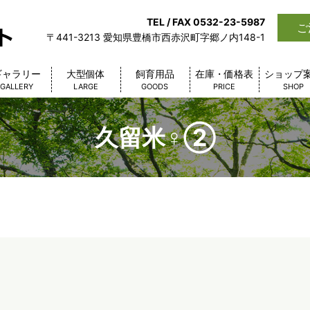
TEL / FAX 0532-23-5987
ご
〒441-3213 愛知県豊橋市西赤沢町字郷ノ内148-1
ギャラリー
大型個体
飼育用品
在庫・価格表
ショップ
GALLERY
LARGE
GOODS
PRICE
SHOP
久留米♀②