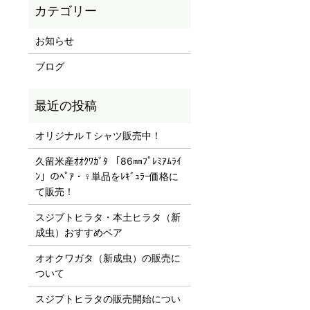
お知らせ
ブログ
オリジナルＴシャツ販売中！
久留米産ｵｵｸﾜｶﾞﾀ 「86㎜ﾌﾟﾚﾐｱﾑﾗｲ
ﾝ」のﾍﾟｱ・♀単品をﾚｷﾞｭﾗｰ価格に
て販売！
スジブトヒラタ・本土ヒラタ（新
成虫）おすすめペア
オオクワガタ（新成虫）の販売に
ついて
スジブトヒラタの販売開始につい