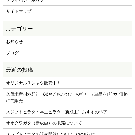
サイトマップ
お知らせ
ブログ
オリジナルＴシャツ販売中！
久留米産ｵｵｸﾜｶﾞﾀ 「86㎜ﾌﾟﾚﾐｱﾑﾗｲﾝ」のﾍﾟｱ・♀単品をﾚｷﾞｭﾗｰ価格
にて販売！
スジブトヒラタ・本土ヒラタ（新成虫）おすすめペア
オオクワガタ（新成虫）の販売について
スジブトヒラタの販売開始について（お知らせ）