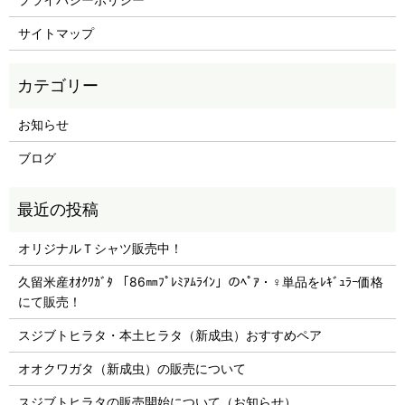
サイトマップ
お知らせ
ブログ
オリジナルＴシャツ販売中！
久留米産ｵｵｸﾜｶﾞﾀ 「86㎜ﾌﾟﾚﾐｱﾑﾗｲﾝ」のﾍﾟｱ・♀単品をﾚｷﾞｭﾗｰ価格
にて販売！
スジブトヒラタ・本土ヒラタ（新成虫）おすすめペア
オオクワガタ（新成虫）の販売について
スジブトヒラタの販売開始について（お知らせ）