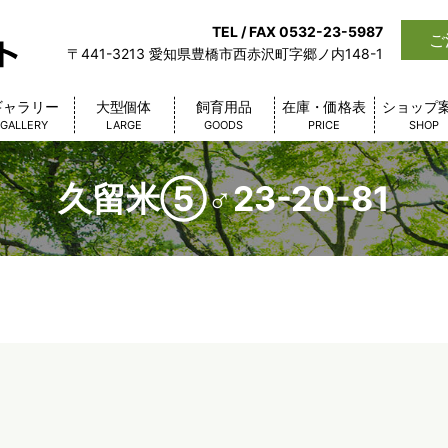
TEL / FAX 0532-23-5987
ご
〒441-3213 愛知県豊橋市西赤沢町字郷ノ内148-1
ギャラリー
大型個体
飼育用品
在庫・価格表
ショップ
GALLERY
LARGE
GOODS
PRICE
SHOP
久留米⑤♂23-20-81