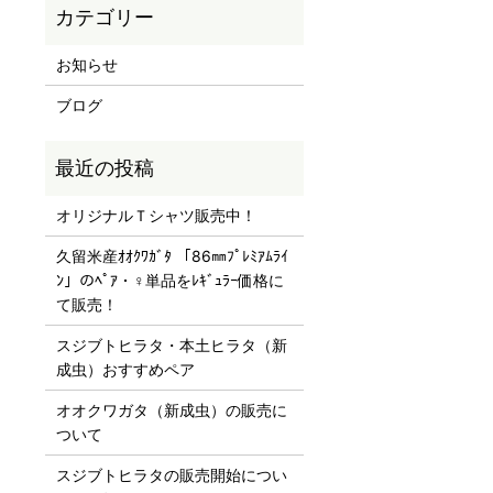
お知らせ
ブログ
オリジナルＴシャツ販売中！
久留米産ｵｵｸﾜｶﾞﾀ 「86㎜ﾌﾟﾚﾐｱﾑﾗｲ
ﾝ」のﾍﾟｱ・♀単品をﾚｷﾞｭﾗｰ価格に
て販売！
スジブトヒラタ・本土ヒラタ（新
成虫）おすすめペア
オオクワガタ（新成虫）の販売に
ついて
スジブトヒラタの販売開始につい