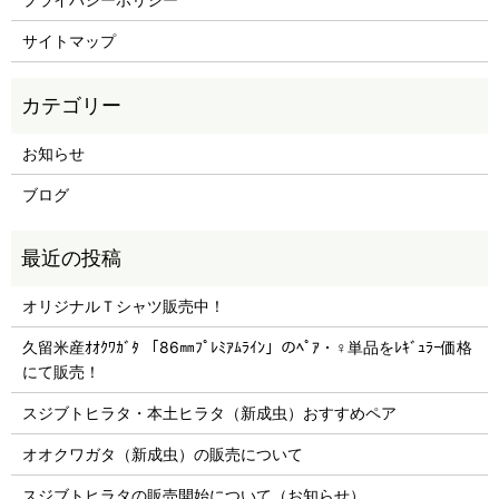
サイトマップ
お知らせ
ブログ
オリジナルＴシャツ販売中！
久留米産ｵｵｸﾜｶﾞﾀ 「86㎜ﾌﾟﾚﾐｱﾑﾗｲﾝ」のﾍﾟｱ・♀単品をﾚｷﾞｭﾗｰ価格
にて販売！
スジブトヒラタ・本土ヒラタ（新成虫）おすすめペア
オオクワガタ（新成虫）の販売について
スジブトヒラタの販売開始について（お知らせ）