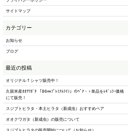
サイトマップ
お知らせ
ブログ
オリジナルＴシャツ販売中！
久留米産ｵｵｸﾜｶﾞﾀ 「86㎜ﾌﾟﾚﾐｱﾑﾗｲﾝ」のﾍﾟｱ・♀単品をﾚｷﾞｭﾗｰ価格
にて販売！
スジブトヒラタ・本土ヒラタ（新成虫）おすすめペア
オオクワガタ（新成虫）の販売について
スジブトヒラタの販売開始について（お知らせ）