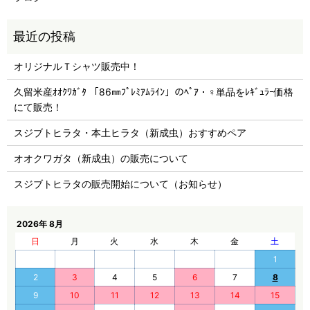
オリジナルＴシャツ販売中！
久留米産ｵｵｸﾜｶﾞﾀ 「86㎜ﾌﾟﾚﾐｱﾑﾗｲﾝ」のﾍﾟｱ・♀単品をﾚｷﾞｭﾗｰ価格
にて販売！
スジブトヒラタ・本土ヒラタ（新成虫）おすすめペア
オオクワガタ（新成虫）の販売について
スジブトヒラタの販売開始について（お知らせ）
2026年 8月
日
月
火
水
木
金
土
1
2
3
4
5
6
7
8
9
10
11
12
13
14
15